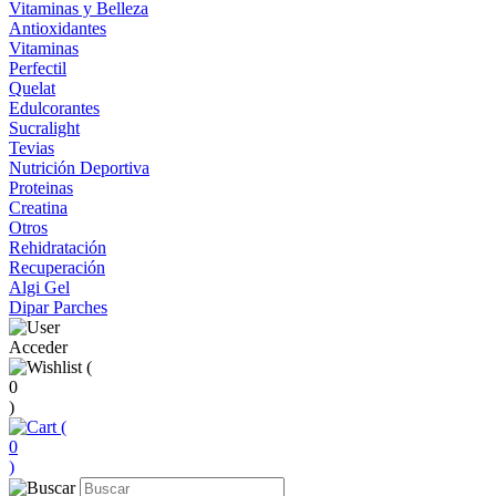
Vitaminas y Belleza
Antioxidantes
Vitaminas
Perfectil
Quelat
Edulcorantes
Sucralight
Tevias
Nutrición Deportiva
Proteinas
Creatina
Otros
Rehidratación
Recuperación
Algi Gel
Dipar Parches
Acceder
(
0
)
(
0
)