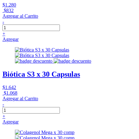
$1.280
$832
Agregar al Carrito
-
+
Agregar
Biótica S3 x 30 Capsulas
$1.642
$1.068
Agregar al Carrito
-
+
Agregar