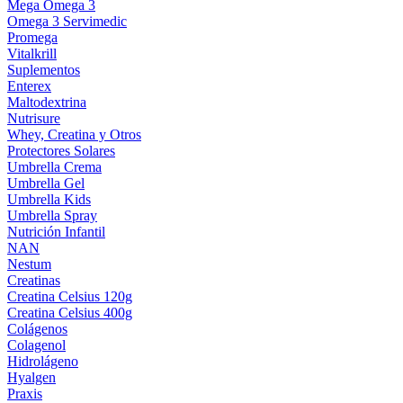
Mega Omega 3
Omega 3 Servimedic
Promega
Vitalkrill
Suplementos
Enterex
Maltodextrina
Nutrisure
Whey, Creatina y Otros
Protectores Solares
Umbrella Crema
Umbrella Gel
Umbrella Kids
Umbrella Spray
Nutrición Infantil
NAN
Nestum
Creatinas
Creatina Celsius 120g
Creatina Celsius 400g
Colágenos
Colagenol
Hidrolágeno
Hyalgen
Praxis