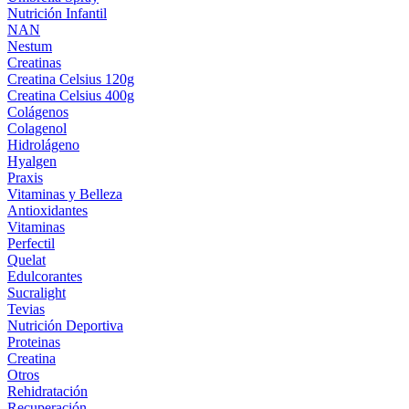
Nutrición Infantil
NAN
Nestum
Creatinas
Creatina Celsius 120g
Creatina Celsius 400g
Colágenos
Colagenol
Hidrolágeno
Hyalgen
Praxis
Vitaminas y Belleza
Antioxidantes
Vitaminas
Perfectil
Quelat
Edulcorantes
Sucralight
Tevias
Nutrición Deportiva
Proteinas
Creatina
Otros
Rehidratación
Recuperación