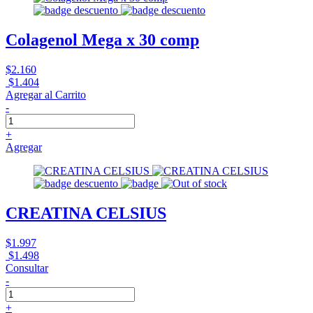
Colagenol Mega x 30 comp
$2.160
$1.404
Agregar al Carrito
-
+
Agregar
CREATINA CELSIUS
$1.997
$1.498
Consultar
-
+