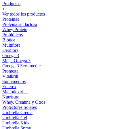
Productos
+
Ver todos los productos
Proteinas
Proteina sin lactosa
Whey Protein
Probióticos
Biótica
Multiflora
Deoflora
Omega 3
Mega Omega 3
Omega 3 Servimedic
Promega
Vitalkrill
Suplementos
Enterex
Maltodextrina
Nutrisure
Whey, Creatina y Otros
Protectores Solares
Umbrella Crema
Umbrella Gel
Umbrella Kids
Umbrella Spray