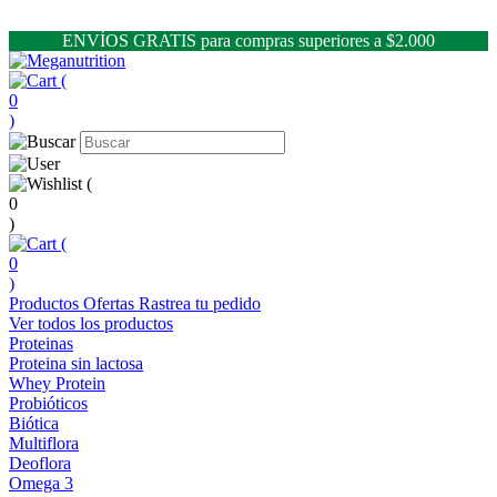
ENVÍOS GRATIS para compras superiores a $2.000
(
0
)
(
0
)
(
0
)
Productos
Ofertas
Rastrea tu pedido
Ver todos los productos
Proteinas
Proteina sin lactosa
Whey Protein
Probióticos
Biótica
Multiflora
Deoflora
Omega 3