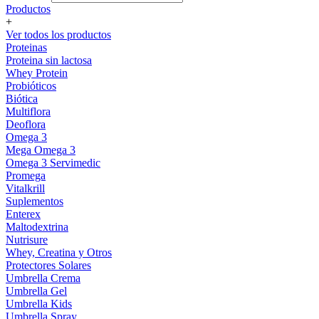
Productos
+
Ver todos los productos
Proteinas
Proteina sin lactosa
Whey Protein
Probióticos
Biótica
Multiflora
Deoflora
Omega 3
Mega Omega 3
Omega 3 Servimedic
Promega
Vitalkrill
Suplementos
Enterex
Maltodextrina
Nutrisure
Whey, Creatina y Otros
Protectores Solares
Umbrella Crema
Umbrella Gel
Umbrella Kids
Umbrella Spray