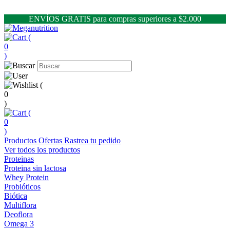
ENVÍOS GRATIS para compras superiores a $2.000
(
0
)
(
0
)
(
0
)
Productos
Ofertas
Rastrea tu pedido
Ver todos los productos
Proteinas
Proteina sin lactosa
Whey Protein
Probióticos
Biótica
Multiflora
Deoflora
Omega 3