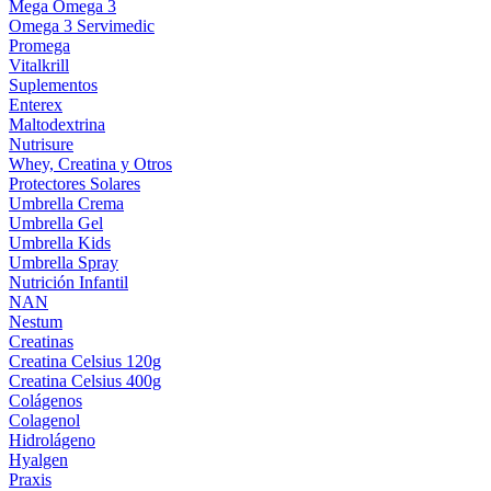
Mega Omega 3
Omega 3 Servimedic
Promega
Vitalkrill
Suplementos
Enterex
Maltodextrina
Nutrisure
Whey, Creatina y Otros
Protectores Solares
Umbrella Crema
Umbrella Gel
Umbrella Kids
Umbrella Spray
Nutrición Infantil
NAN
Nestum
Creatinas
Creatina Celsius 120g
Creatina Celsius 400g
Colágenos
Colagenol
Hidrolágeno
Hyalgen
Praxis