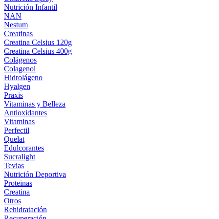
Nutrición Infantil
NAN
Nestum
Creatinas
Creatina Celsius 120g
Creatina Celsius 400g
Colágenos
Colagenol
Hidrolágeno
Hyalgen
Praxis
Vitaminas y Belleza
Antioxidantes
Vitaminas
Perfectil
Quelat
Edulcorantes
Sucralight
Tevias
Nutrición Deportiva
Proteinas
Creatina
Otros
Rehidratación
Recuperación