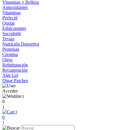
Vitaminas y Belleza
Antioxidantes
Vitaminas
Perfectil
Quelat
Edulcorantes
Sucralight
Tevias
Nutrición Deportiva
Proteinas
Creatina
Otros
Rehidratación
Recuperación
Algi Gel
Dipar Parches
Acceder
(
0
)
(
0
)