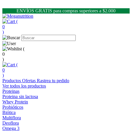
ENVÍOS GRATIS para compras superiores a $2.000
(
0
)
(
0
)
(
0
)
Productos
Ofertas
Rastrea tu pedido
Ver todos los productos
Proteinas
Proteina sin lactosa
Whey Protein
Probióticos
Biótica
Multiflora
Deoflora
Omega 3