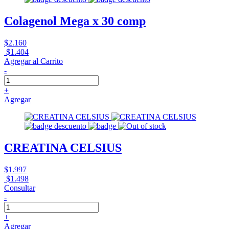
Colagenol Mega x 30 comp
$2.160
$1.404
Agregar al Carrito
-
+
Agregar
CREATINA CELSIUS
$1.997
$1.498
Consultar
-
+
Agregar