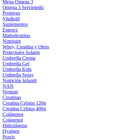
Mega Omega 3
Omega 3 Servimedic
Promega
Vitalkrill
Suplementos
Enterex
Maltodextrina
Nutrisure
Whey, Creatina y Otros
Protectores Solares
Umbrella Crema
Umbrella Gel
Umbrella Kids
Umbrella Spray
Nutrición Infantil
NAN
Nestum
Creatinas
Creatina Celsius 120g
Creatina Celsius 400g
Colágenos
Colagenol
Hidrolágeno
Hyalgen
Praxis