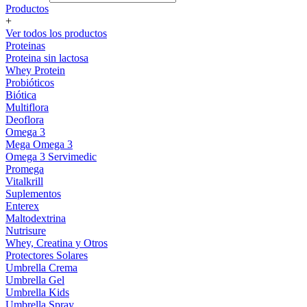
Productos
+
Ver todos los productos
Proteinas
Proteina sin lactosa
Whey Protein
Probióticos
Biótica
Multiflora
Deoflora
Omega 3
Mega Omega 3
Omega 3 Servimedic
Promega
Vitalkrill
Suplementos
Enterex
Maltodextrina
Nutrisure
Whey, Creatina y Otros
Protectores Solares
Umbrella Crema
Umbrella Gel
Umbrella Kids
Umbrella Spray