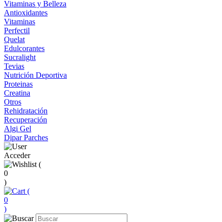
Vitaminas y Belleza
Antioxidantes
Vitaminas
Perfectil
Quelat
Edulcorantes
Sucralight
Tevias
Nutrición Deportiva
Proteinas
Creatina
Otros
Rehidratación
Recuperación
Algi Gel
Dipar Parches
Acceder
(
0
)
(
0
)