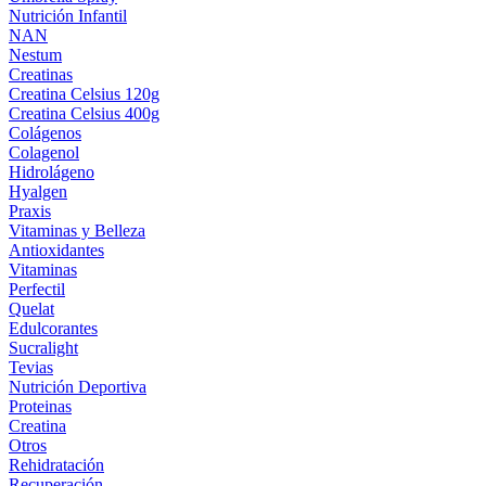
Nutrición Infantil
NAN
Nestum
Creatinas
Creatina Celsius 120g
Creatina Celsius 400g
Colágenos
Colagenol
Hidrolágeno
Hyalgen
Praxis
Vitaminas y Belleza
Antioxidantes
Vitaminas
Perfectil
Quelat
Edulcorantes
Sucralight
Tevias
Nutrición Deportiva
Proteinas
Creatina
Otros
Rehidratación
Recuperación